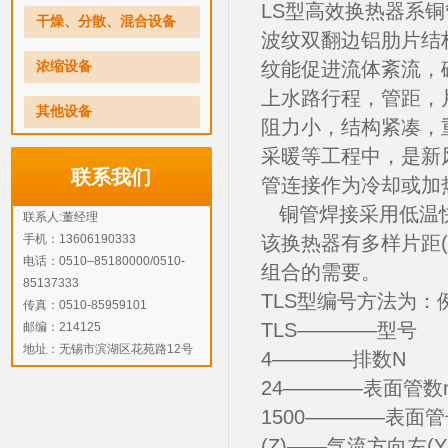
LS型高效换热器系
干燥、分散、混合设备
波纹双翻边铝肋片结
纹能促进流体紊流，
浓缩设备
上水路行程，管距，
其他设备
阻力小，结构紧凑，
采暖等工程中，是新
联系我们
管连接作为冷却或加
铜管焊接采用低温快
联系人:董经理
手机：13606190333
该换热器有多样片距(
电话：0510–85180000/0510-
组合的需要。
85137333
TLS型编号方法为：例TLS
传真：0510-85959101
TLS————型号
邮编：214125
地址：无锡市滨湖区花苑路12号
4————排数N
24————表面管数
1500————表面管
(Z)——气流方向左(Y