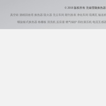
© 2018 版权所有 无锡雪隆换
真空砖
酒精回收塔
换热器
阻火器
无尘车间
期刊发表
净化车间
琉璃瓦
输送
螺旋板式换热器
格栅板
清洗机
反应釜
燃气锅炉
四柱液压机
电流互感