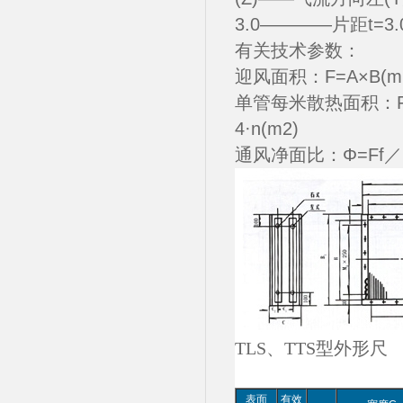
3.0————片距t=3.
有关技术参数：
迎风面积：F=A×B(m2
单管每米散热面积：Fd=0
4·n(m2)
通风净面比：Φ=Ff／Fy
TLS、TTS型外形
表面
有效